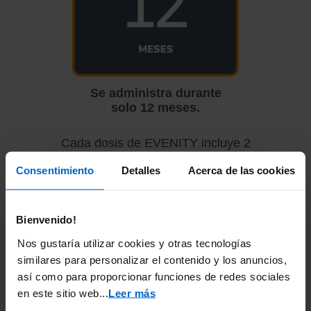
Se administra durante
solo 12 meses.
Cada dosis de EVENITY incluye 2
inyecciones administradas debajo de la
Consentimiento
Detalles
Acerca de las cookies
piel cada mes por tu médico
o proveedor
de atención médica. Debes tomar calcio
y vitamina D según las indicaciones de
tu médico
mientras recibes EVENITY. Si
Bienvenido!
pierdes una cita, comunícate con tu
Nos gustaría utilizar cookies y otras tecnologías
médico lo antes posible para
reprogramarla.
similares para personalizar el contenido y los anuncios,
así como para proporcionar funciones de redes sociales
en este sitio web.
..
Leer más