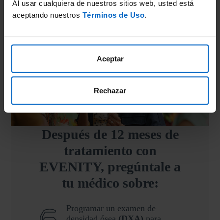
Al usar cualquiera de nuestros sitios web, usted está
aceptando nuestros
Términos de Uso
.
Aceptar
Rechazar
Después de 12 meses de
tratamiento con
EVENITY, pregúntale a
tu médico sobre:
Programar un examen de
densidad ósea
(
DXA
)
para