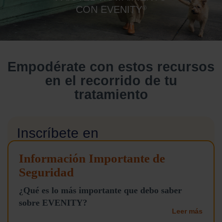
CON EVENITY
®
Empodérate con estos recursos
en el recorrido de tu
tratamiento
Inscríbete en
Bases sólidas
Información Importante de
con EVENITY
TM
Seguridad
¿Qué es lo más importante que debo saber
Mantente informada con nuestra serie de
correos electrónicos, disponible en español.
sobre EVENITY?
Una vez que te inscribas, recibirás información
Leer más